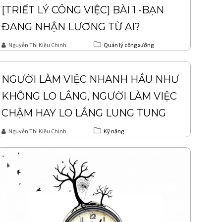
[TRIẾT LÝ CÔNG VIỆC] BÀI 1 -BẠN
ĐANG NHẬN LƯƠNG TỪ AI?
Nguyễn Thị Kiều Chinh
Quản lý công xưởng
NGƯỜI LÀM VIỆC NHANH HẦU NHƯ
KHÔNG LO LẮNG, NGƯỜI LÀM VIỆC
CHẬM HAY LO LẮNG LUNG TUNG
Nguyễn Thị Kiều Chinh
Kỹ năng