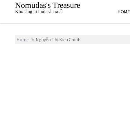
S
Nomudas's Treasure
k
HOME
Kho tàng tri thức sản xuất
i
p
t
o
Home
Nguyễn Thị Kiều Chinh
c
o
n
t
e
n
t