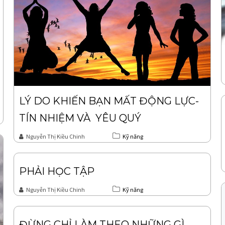
LÝ DO KHIẾN BẠN MẤT ĐỘNG LỰC-
TÍN NHIỆM VÀ YÊU QUÝ
Nguyễn Thị Kiều Chinh
Kỹ năng
PHẢI HỌC TẬP
Nguyễn Thị Kiều Chinh
Kỹ năng
ĐỪNG CHỈ LÀM THEO NHỮNG GÌ