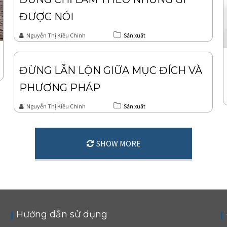
ĐƯỢC NÓI
Nguyễn Thị Kiều Chinh
Sản xuất
ĐỪNG LẪN LỘN GIỮA MỤC ĐÍCH VÀ
PHƯƠNG PHÁP
Nguyễn Thị Kiều Chinh
Sản xuất
SHOW MORE
Hướng dẫn sử dụng