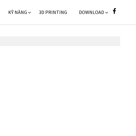
KỸ NĂNG
3D PRINTING
DOWNLOAD