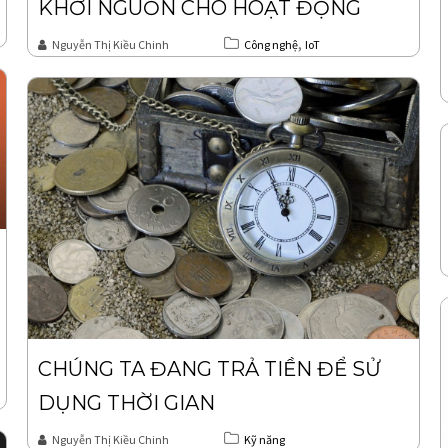
KHỞI NGUỒN CHO HOẠT ĐỘNG
,
Nguyễn Thị Kiều Chinh
Công nghệ
IoT
CHÚNG TA ĐANG TRẢ TIỀN ĐỂ SỬ
DỤNG THỜI GIAN
Nguyễn Thị Kiều Chinh
Kỹ năng