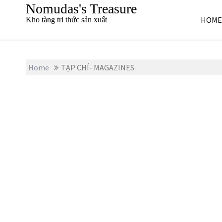
S
Nomudas's Treasure
k
HOME
Kho tàng tri thức sản xuất
i
p
t
o
Home
TẠP CHÍ- MAGAZINES
c
o
n
t
e
n
t