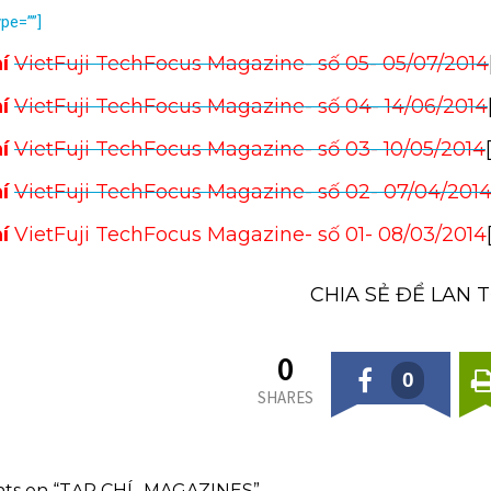
ype=””]
hí
VietFuji TechFocus Magazine- số 05- 05/07/2014
hí
VietFuji TechFocus Magazine- số 04- 14/06/2014
hí
VietFuji TechFocus Magazine- số 03- 10/05/2014
hí
VietFuji TechFocus Magazine- số 02- 07/04/201
hí
VietFuji TechFocus Magazine- số 01- 08/03/2014
CHIA SẺ ĐỂ LAN 
0
0
SHARES
hts on “TẠP CHÍ- MAGAZINES”