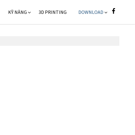
KỸ NĂNG
3D PRINTING
DOWNLOAD