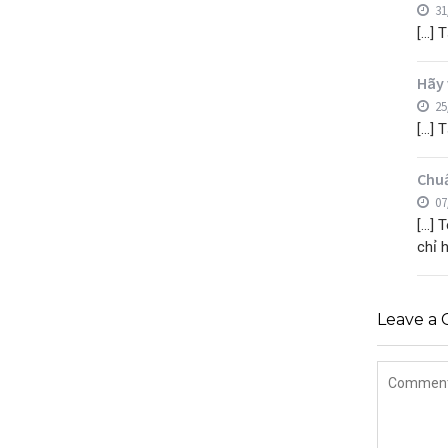
31
[…] T
Hãy 
25
[…] T
Chuẩ
07
[…] 
chỉ 
Leave a