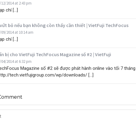
/12/2014 at 2:43 pm
ạp chí […]
vứt bỏ nếu bạn không còn thấy cần thiết | VietFuji TechFocus
/09/2014 at 10:14 am
ạp chí […]
n bị cho VietFuji TechFocus Magazine số #2 | VietFuji
/04/2014 at 6:32 pm
TechFocus Magazine số #2 sẽ được phát hành online vào tối 7 tháng
http://tech.vietfujigroup.com/wp/downloads/ […]
 Comment