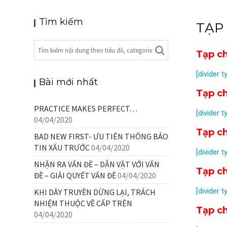
Tìm kiếm
TẠP
Tạp c
[divider t
Bài mới nhất
Tạp c
PRACTICE MAKES PERFECT…
[divider t
04/04/2020
Tạp c
BAD NEW FIRST- ƯU TIÊN THÔNG BÁO
TIN XẤU TRƯỚC
04/04/2020
[divider t
NHẬN RA VẤN ĐỀ – DẰN VẶT VỚI VẤN
Tạp c
ĐỀ – GIẢI QUYẾT VẤN ĐỀ
04/04/2020
[divider t
KHI DÂY TRUYỀN DỪNG LẠI, TRÁCH
NHIỆM THUỘC VỀ CẤP TRÊN
Tạp c
04/04/2020