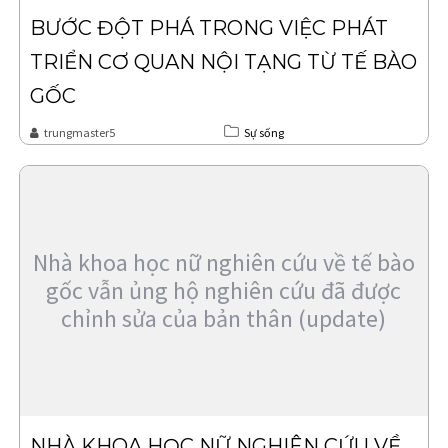
BƯỚC ĐỘT PHÁ TRONG VIỆC PHÁT
TRIỂN CƠ QUAN NỘI TẠNG TỪ TẾ BÀO
GỐC
trungmaster5
Sự sống
Nhà khoa học nữ nghiên cứu về tế bào
gốc vẫn ủng hộ nghiên cứu đã được
chỉnh sửa của bản thân (update)
NHÀ KHOA HỌC NỮ NGHIÊN CỨU VỀ