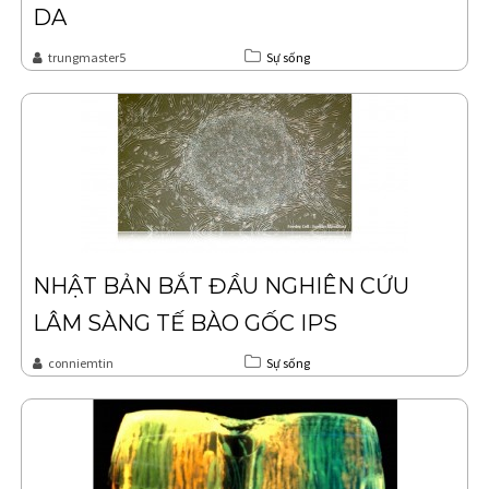
DA
trungmaster5
Sự sống
NHẬT BẢN BẮT ĐẦU NGHIÊN CỨU
LÂM SÀNG TẾ BÀO GỐC IPS
conniemtin
Sự sống