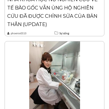
TẾ BÀO GỐC VẪN ỦNG HỘ NGHIÊN
CỨU ĐÃ ĐƯỢC CHỈNH SỬA CỦA BẢN
THÂN (UPDATE)
phoenix0310
Sự sống