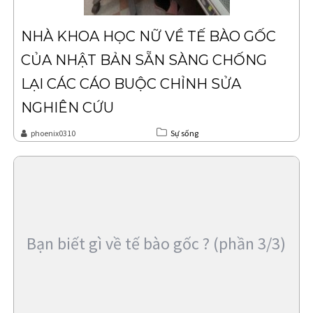
NHÀ KHOA HỌC NỮ VỀ TẾ BÀO GỐC
CỦA NHẬT BẢN SẴN SÀNG CHỐNG
LẠI CÁC CÁO BUỘC CHỈNH SỬA
NGHIÊN CỨU
phoenix0310
Sự sống
Bạn biết gì về tế bào gốc ? (phần 3/3)