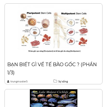
BẠN BIẾT GÌ VỀ TẾ BÀO GỐC ? (PHẦN
1/3)
trungmaster5
Sự sống