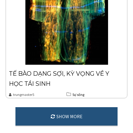
TẾ BÀO DẠNG SỢI, KỲ VỌNG VỀ Y
HỌC TÁI SINH
trungmaster5
Sự sống
SHOW MORE