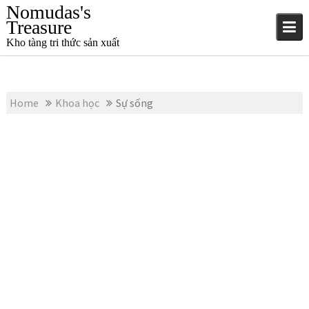
S
Nomudas's
k
Treasure
i
Kho tàng tri thức sản xuất
p
t
o
c
Home
Khoa học
Sự sống
o
n
t
e
n
t