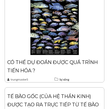
CÓ THỂ DỰ ĐOÁN ĐƯỢC QUÁ TRÌNH
TIẾN HÓA ?
trungmaster5
Sự sống
TẾ BÀO GỐC (CỦA HỆ THẦN KINH)
ĐƯỢC TẠO RA TRỰC TIẾP TỪ TẾ BÀO