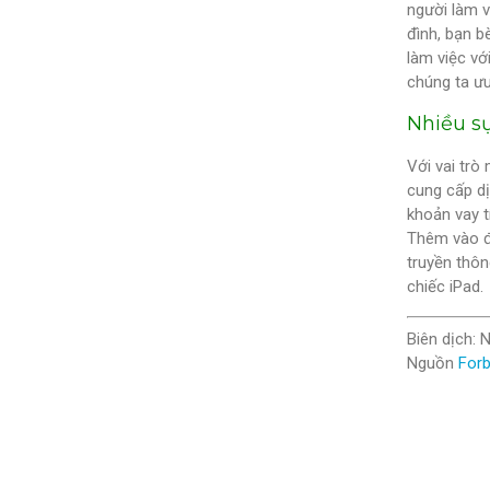
người làm v
đình, bạn b
làm việc vớ
chúng ta ưu
Nhiều s
Với vai trò
cung cấp dị
khoản vay t
Thêm vào đó
truyền thôn
chiếc iPad.
Biên dịch: 
Nguồn
For