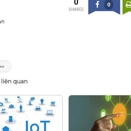
0
0
SHARES
ận
ous
 liên quan