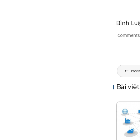
Bình Lu
comments
P
Previ
o
s
Bài viêt
t
n
a
v
i
g