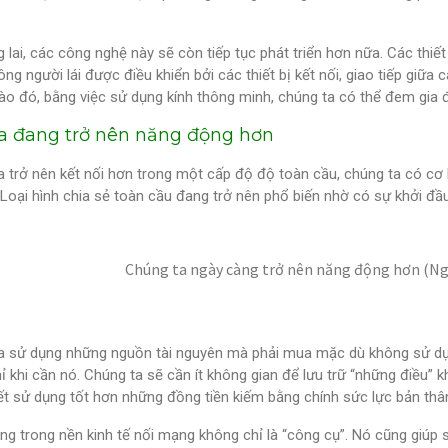
 lai, các công nghệ này sẽ còn tiếp tục phát triển hơn nữa. Các thiết b
ng người lái được điều khiển bởi các thiết bị kết nối, giao tiếp giữa cá
o đó, bằng việc sử dụng kính thông minh, chúng ta có thể đem gia 
a đang trở nên năng động hơn
a trở nên kết nối hơn trong một cấp độ độ toàn cầu, chúng ta có cơ
Loại hình chia sẻ toàn cầu đang trở nên phổ biến nhờ có sự khởi đầu 
Chúng ta ngày càng trở nên năng động hơn (Ngu
ta sử dụng những nguồn tài nguyên mà phải mua mặc dù không sử dụ
hỉ khi cần nó. Chúng ta sẽ cần ít không gian để lưu trữ “những điều”
ết sử dụng tốt hơn những đồng tiền kiếm bằng chính sức lực bản thân 
g trong nền kinh tế nối mạng không chỉ là “công cụ”. Nó cũng giúp 