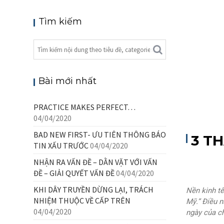
Tìm kiếm
Bài mới nhất
PRACTICE MAKES PERFECT…
04/04/2020
BAD NEW FIRST- ƯU TIÊN THÔNG BÁO
3 T
TIN XẤU TRƯỚC
04/04/2020
NHẬN RA VẤN ĐỀ – DẰN VẶT VỚI VẤN
ĐỀ – GIẢI QUYẾT VẤN ĐỀ
04/04/2020
KHI DÂY TRUYỀN DỪNG LẠI, TRÁCH
Nền kinh tế
NHIỆM THUỘC VỀ CẤP TRÊN
Mỹ.” Điều n
04/04/2020
ngày của ch