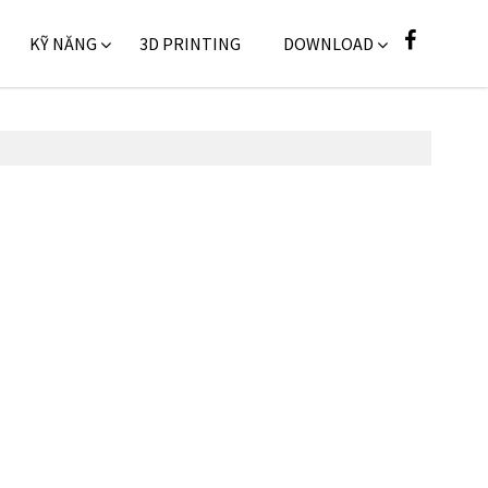
KỸ NĂNG
3D PRINTING
DOWNLOAD