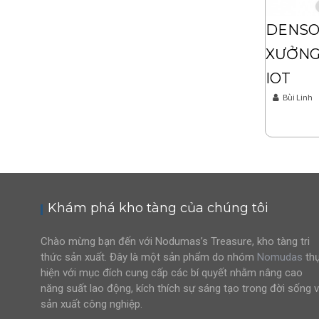
a
t
DENSO
i
XƯỞNG
o
IOT
n
Bùi Linh
Khám phá kho tàng của chúng tôi
Chào mừng bạn đến với Nodumas’s Treasure, kho tàng tri
thức sản xuất. Đây là một sản phẩm do nhóm
Nomudas
th
hiện với mục đích cung cấp các bí quyết nhằm nâng cao
năng suất lao động, kích thích sự sáng tạo trong đời sống 
sản xuất công nghiệp.