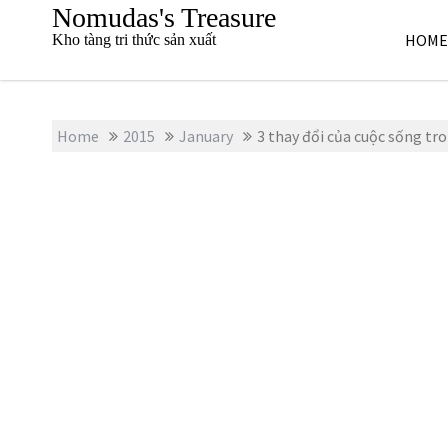
S
Nomudas's Treasure
k
HOME
Kho tàng tri thức sản xuất
i
p
t
o
Home
2015
January
3 thay đổi của cuộc sống tro
c
o
n
t
e
n
t