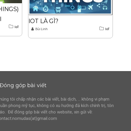
HINGS)
I
IOT LÀ GÌ?
IoT
Bùi Linh
IoT
Đóng góp bài viết
húng tôi chấp nhận các bài viết, bài dịch, … không vi phạm
huần phong mỹ tục, không có xu hướng đả kích chính trị, tôn
iáo. Để đóng góp bài viết cho website, xin gửi về:
ontact.nomudas(at)gmail.com