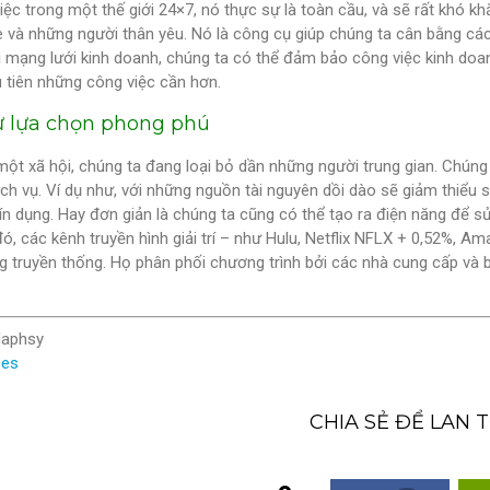
iệc trong một thế giới 24×7, nó thực sự là toàn cầu, và sẽ rất khó kh
è và những người thân yêu. Nó là công cụ giúp chúng ta cân bằng các 
i mạng lưới kinh doanh, chúng ta có thể đảm bảo công việc kinh doa
 tiên những công việc cần hơn.
ự lựa chọn phong phú
 một xã hội, chúng ta đang loại bỏ dần những người trung gian. Chúng
ch vụ. Ví dụ như, với những nguồn tài nguyên dồi dào sẽ giảm thiể
ín dụng. Hay đơn giản là chúng ta cũng có thể tạo ra điện năng để s
, các kênh truyền hình giải trí – như Hulu, Netflix NFLX + 0,52%, A
g truyền thống. Họ phân phối chương trình bởi các nhà cung cấp và b
Naphsy
bes
CHIA SẺ ĐỂ LAN 