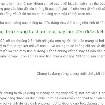
ạng kinh tế mới này không chỉ về các thiết bị, cảm biến hay Big Dat
g góp vào kho dữ liệu khổng lồ của thế giới, thì nền kinh tế kết nối 
inh sống, và từ đó nó có chức năng như một xã hội toàn cầu.
 ba cách sống của chúng ta, điều đang thay đổi trong nền kinh tế kết 
ọi thứ chúng ta chạm, nói, hay làm đều được kết 
0, sẽ có khoảng 2,5 tỉ kết nối giữa con người trên các mạng xã hội 
ỷ thiết bị được kết nối với nhau – và chúng ta sẽ không chỉ nói về đi
n xuất, và các máy tính di động. Tất cả những kết nối này sẽ dẫn đến
anh nghiệp – con số này ước tính chiếm khoảng 70% tổng sản phẩm t
Chúng ta đang sống trong một thế giới kết
ờ, chúng ta đã và đang nhìn thấy những thay đổi tại nơi làm việc. C
gày càng được sử dụng nhiều hơn để điều khiển các thiết bị chiếu sá
i với vệ tinh để xác định phương hướng, đường cao tốc, đường phố t