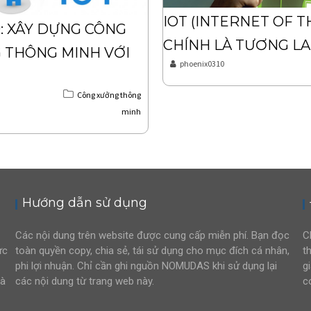
IOT (INTERNET OF T
: XÂY DỰNG CÔNG
CHÍNH LÀ TƯƠNG LA
 THÔNG MINH VỚI
phoenix0310
Công xưởng thông
minh
Hướng dẫn sử dụng
Các nội dung trên website được cung cấp miễn phí. Bạn đọc
C
ực
toàn quyền copy, chia sẻ, tái sử dụng cho mục đích cá nhân,
t
phi lợi nhuận. Chỉ cần ghi nguồn NOMUDAS khi sử dụng lại
g
và
các nội dung từ trang web này.
c