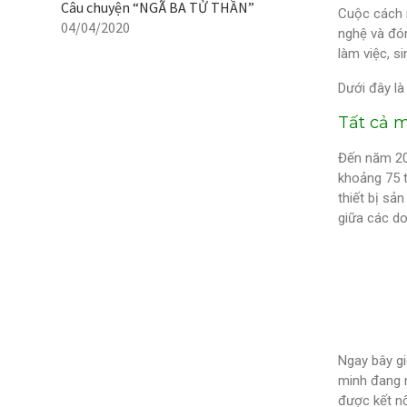
Câu chuyện “NGÃ BA TỬ THẦN”
Cuộc cách m
04/04/2020
nghệ và đón
làm việc, s
Dưới đây là
Tất cả m
Đến năm 202
khoảng 75 t
thiết bị sả
giữa các do
Ngay bây gi
minh đang n
được kết nố