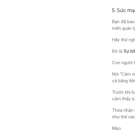
5. Sức mạ
Bạn đã bao 
mến quản l
Hãy thử ngh
Đó là
Sự bi
Con người 
Nói “Cám ơ
cả bằng tiề
Trước khi b
cảm thấy t
Thừa nhận 
như thế nào
Mẹo: