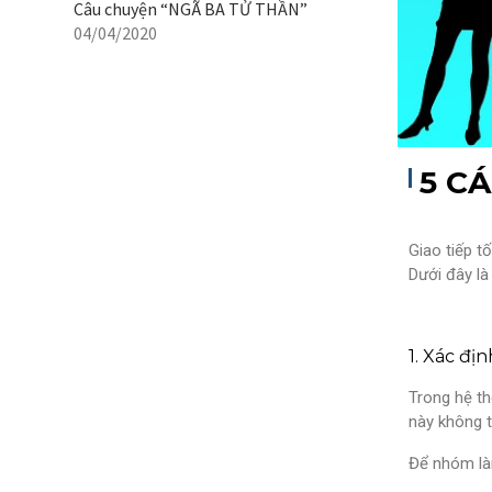
Câu chuyện “NGÃ BA TỬ THẦN”
04/04/2020
5 C
Giao tiếp t
Dưới đây là
1. Xác đị
Trong hệ th
này không t
Để nhóm làm