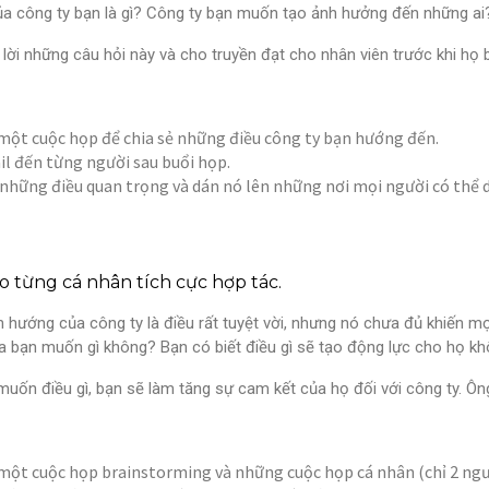
a công ty bạn là gì? Công ty bạn muốn tạo ảnh hưởng đến những ai?
 lời những câu hỏi này và cho truyền đạt cho nhân viên trước khi họ 
một cuộc họp để chia sẻ những điều công ty bạn hướng đến.
il đến từng người sau buổi họp.
những điều quan trọng và dán nó lên những nơi mọi người có thể d
o từng cá nhân tích cực hợp tác.
 hướng của công ty là điều rất tuyệt vời, nhưng nó chưa đủ khiến m
a bạn muốn gì không? Bạn có biết điều gì sẽ tạo động lực cho họ khô
uốn điều gì, bạn sẽ làm tăng sự cam kết của họ đối với công ty. Ông 
một cuộc họp brainstorming và những cuộc họp cá nhân (chỉ 2 người