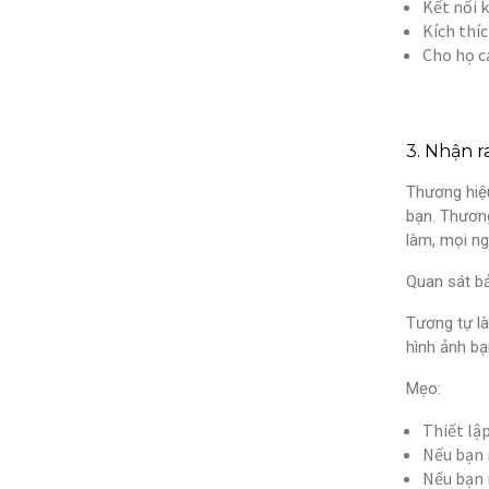
Kết nối 
Kích thíc
Cho họ c
3. Nhận 
Thương hiệu
bạn. Thươn
làm, mọi ng
Quan sát b
Tương tự là
hình ảnh bạ
Mẹo:
Thiết lậ
Nếu bạn 
Nếu bạn 