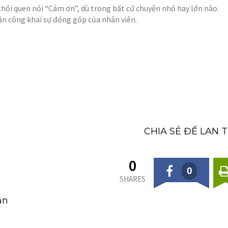
thói quen nói “Cám ơn”, dù trong bất cứ chuyện nhỏ hay lớn nào.
n công khai sự đóng góp của nhân viên.
CHIA SẺ ĐỂ LAN 
0
0
SHARES
ận