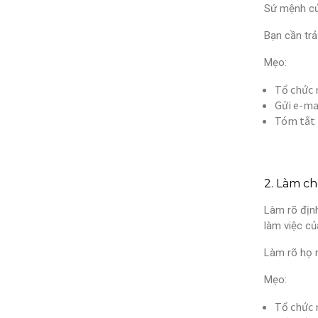
Sứ mệnh củ
Bạn cần trả
Mẹo:
Tổ chức 
Gửi e-ma
Tóm tắt 
2. Làm ch
Làm rõ định
làm việc củ
Làm rõ họ m
Mẹo:
Tổ chức 