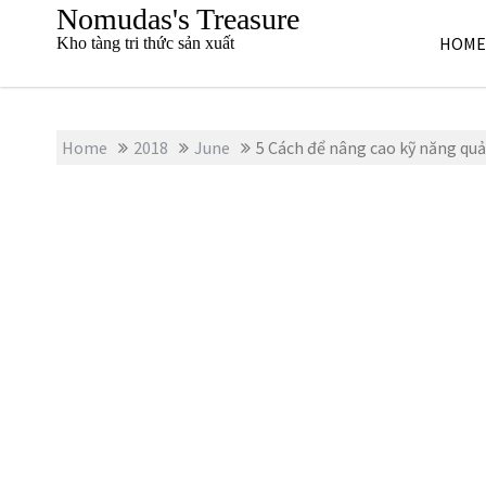
S
Nomudas's Treasure
k
HOME
Kho tàng tri thức sản xuất
i
p
t
o
Home
2018
June
5 Cách để nâng cao kỹ năng quả
c
o
n
t
e
n
t