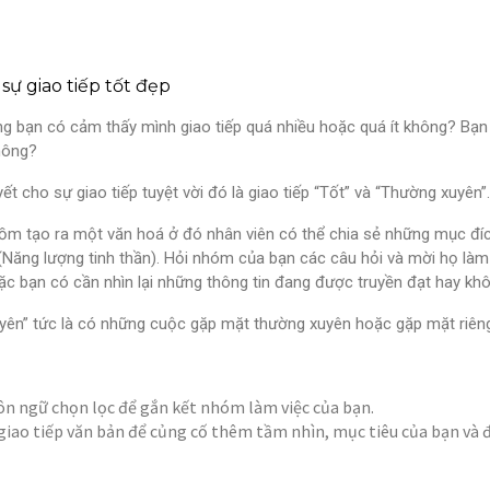
 sự giao tiếp tốt đẹp
g bạn có cảm thấy mình giao tiếp quá nhiều hoặc quá ít không? Bạn
hông?
yết cho sự giao tiếp tuyệt vời đó là giao tiếp “Tốt” và “Thường xuyên”.
ồm tạo ra một văn hoá ở đó nhân viên có thể chia sẻ những mục đíc
(Năng lượng tinh thần). Hỏi nhóm của bạn các câu hỏi và mời họ làm
ặc bạn có cần nhìn lại những thông tin đang được truyền đạt hay khô
ên” tức là có những cuộc gặp mặt thường xuyên hoặc gặp mặt riêng.
n ngữ chọn lọc để gắn kết nhóm làm việc của bạn.
giao tiếp văn bản để củng cố thêm tầm nhìn, mục tiêu của bạn và đ