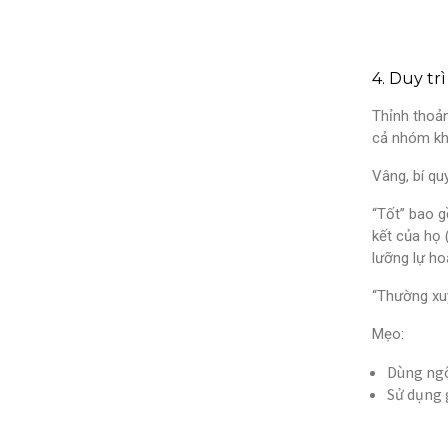
4. Duy trì
Thỉnh thoản
cả nhóm k
Vâng, bí qu
“Tốt” bao g
kết của họ 
lưỡng lự ho
“Thường xuy
Mẹo:
Dùng ngô
Sử dụng 