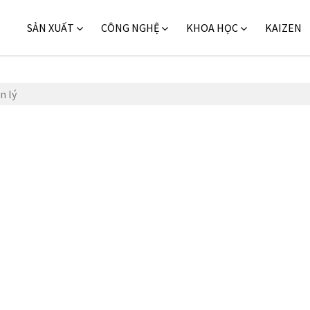
SẢN XUẤT
CÔNG NGHỆ
KHOA HỌC
KAIZEN
n lý