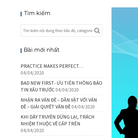
Tìm kiếm
22/06/
Bài mới nhất
PRACTICE MAKES PERFECT…
04/04/2020
BAD NEW FIRST- ƯU TIÊN THÔNG BÁO
TIN XẤU TRƯỚC
04/04/2020
NHẬN RA VẤN ĐỀ – DẰN VẶT VỚI VẤN
ĐỀ – GIẢI QUYẾT VẤN ĐỀ
04/04/2020
KHI DÂY TRUYỀN DỪNG LẠI, TRÁCH
NHIỆM THUỘC VỀ CẤP TRÊN
04/04/2020