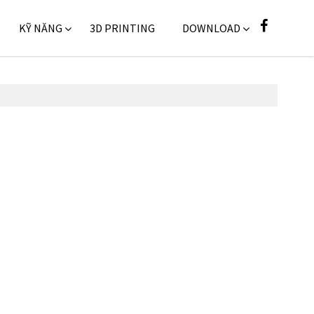
KỸ NĂNG
3D PRINTING
DOWNLOAD