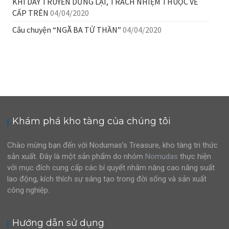
KHI DÂY TRUYỀN DỪNG LẠI, TRÁCH NHIỆM THUỘC VỀ
CẤP TRÊN
04/04/2020
Câu chuyện “NGÃ BA TỬ THẦN”
04/04/2020
Khám phá kho tàng của chúng tôi
Chào mừng bạn đến với Nodumas’s Treasure, kho tàng tri thức
sản xuất. Đây là một sản phẩm do nhóm
Nomudas
thực hiện
với mục đích cung cấp các bí quyết nhằm nâng cao năng suất
lao động, kích thích sự sáng tạo trong đời sống và sản xuất
công nghiệp.
Hướng dẫn sử dụng