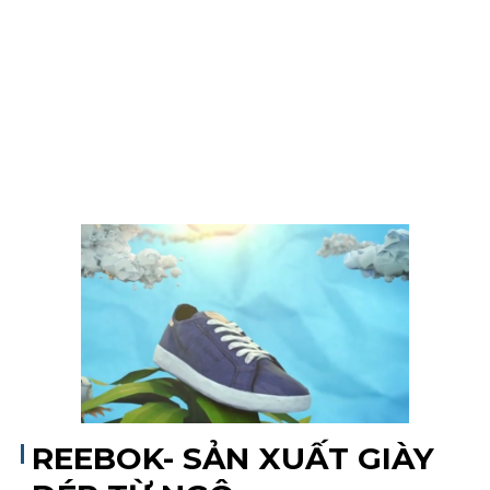
11/04/2017
Công nghệ
,
Môi
trungmaster5
trường
,
Vật Liệu
REEBOK- SẢN XUẤT GIÀY