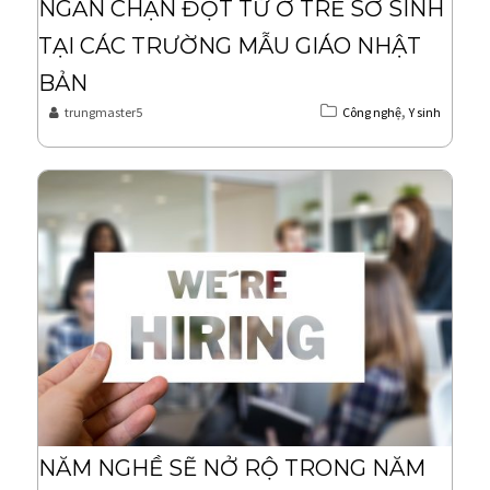
NGĂN CHẶN ĐỘT TỬ Ở TRẺ SƠ SINH
TẠI CÁC TRƯỜNG MẪU GIÁO NHẬT
BẢN
,
trungmaster5
Công nghệ
Y sinh
NĂM NGHỀ SẼ NỞ RỘ TRONG NĂM