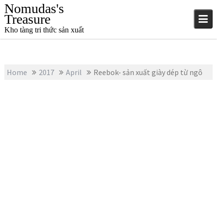
S
Nomudas's
k
Treasure
i
Kho tàng tri thức sản xuất
p
t
o
c
Home
2017
April
Reebok- sản xuất giày dép từ ngô
o
n
t
e
n
t