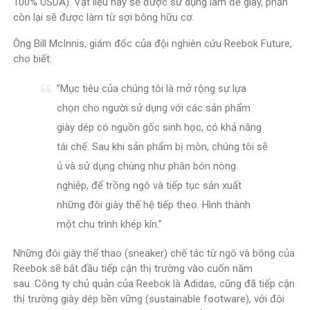
100% USDA). Vật liệu này sẽ được sử dụng làm đế giày, phần
còn lại sẽ được làm từ sợi bông hữu cơ.
Ông Bill McInnis, giám đốc của đội nghiên cứu Reebok Future,
cho biết:
”Mục tiêu của chúng tôi là mở rộng sự lựa
chọn cho người sử dụng với các sản phẩm
giày dép có nguồn gốc sinh học, có khả năng
tái chế. Sau khi sản phẩm bị mòn, chúng tôi sẽ
ủ và sử dụng chúng như phân bón nông
nghiệp, để trồng ngô và tiếp tục sản xuất
những đôi giày thế hệ tiếp theo. Hình thành
một chu trình khép kín.”
Những đôi giày thể thao (sneaker) chế tác từ ngô và bông của
Reebok sẽ bắt đầu tiếp cận thị trường vào cuốn năm
sau. Công ty chủ quản của Reebok là Adidas, cũng đã tiếp cận
thị trường giày dép bền vững (sustainable footware), với đôi