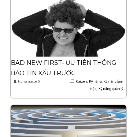
v
i
g
a
t
i
o
BAD NEW FIRST- ƯU TIÊN THÔNG
n
BÁO TIN XẤU TRƯỚC
,
,
trungmaster5
Kaizen
Kỹ năng
Kỹ năng làm
,
việc
Kỹ năng quản lý