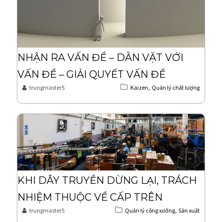
NHẬN RA VẤN ĐỀ – DẰN VẶT VỚI
VẤN ĐỀ – GIẢI QUYẾT VẤN ĐỀ
,
trungmaster5
Kaizen
Quản lý chất lượng
KHI DÂY TRUYỀN DỪNG LẠI, TRÁCH
NHIỆM THUỘC VỀ CẤP TRÊN
,
trungmaster5
Quản lý công xưởng
Sản xuất