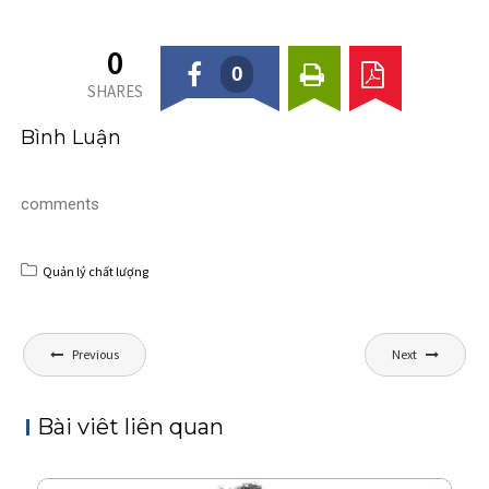
0
0
SHARES
Bình Luận
comments
Quản lý chất lượng
P
Previous
Next
o
s
Bài viêt liên quan
t
n
a