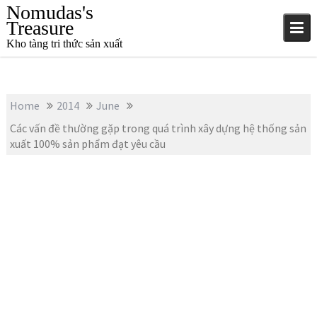
S
Nomudas's
k
Treasure
i
Kho tàng tri thức sản xuất
p
t
o
c
Home
2014
June
o
Các vấn đề thường gặp trong quá trình xây dựng hệ thống sản
n
xuất 100% sản phẩm đạt yêu cầu
t
e
n
t