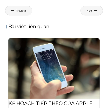
P
Previous
Next
o
s
Bài viêt liên quan
t
n
a
v
i
g
a
t
i
o
n
KẾ HOẠCH TIẾP THEO CỦA APPLE: