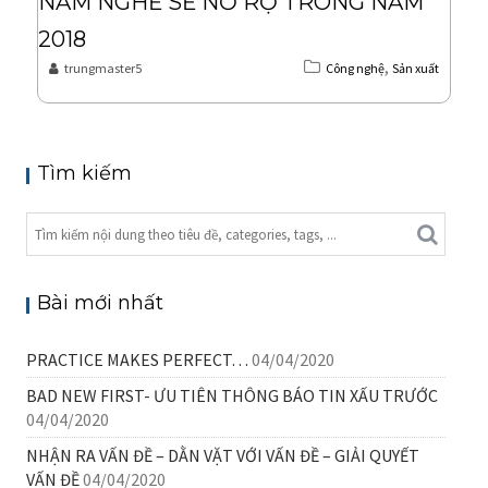
NĂM NGHỀ SẼ NỞ RỘ TRONG NĂM
2018
,
trungmaster5
Công nghệ
Sản xuất
Tìm kiếm
Bài mới nhất
PRACTICE MAKES PERFECT…
04/04/2020
BAD NEW FIRST- ƯU TIÊN THÔNG BÁO TIN XẤU TRƯỚC
04/04/2020
NHẬN RA VẤN ĐỀ – DẰN VẶT VỚI VẤN ĐỀ – GIẢI QUYẾT
VẤN ĐỀ
04/04/2020