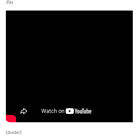
đây.
[divider]