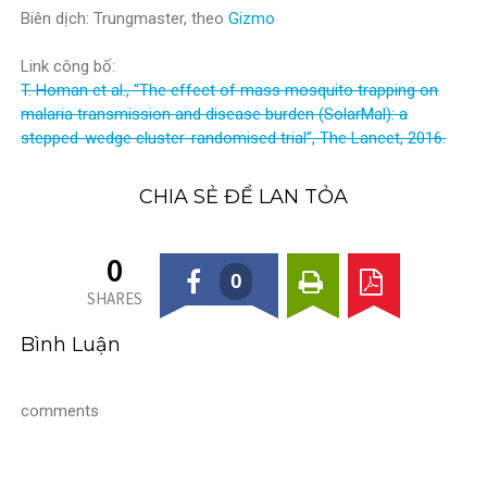
Biên dịch: Trungmaster, theo
Gizmo
Link công bố:
T. Homan et al., “The effect of mass mosquito trapping on
malaria transmission and disease burden (SolarMal): a
stepped-wedge cluster-randomised trial”, The Lancet, 2016.
CHIA SẺ ĐỂ LAN TỎA
0
0
SHARES
Bình Luận
comments