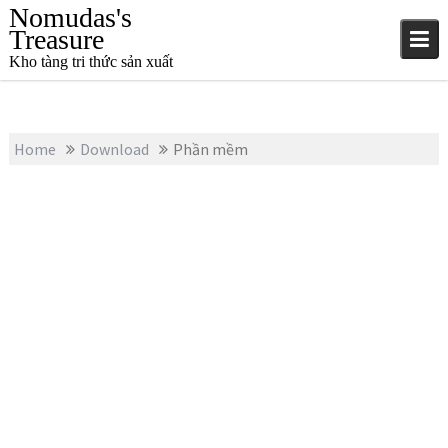
S
Nomudas's
k
Treasure
i
Kho tàng tri thức sản xuất
p
t
o
c
Home
Download
Phần mềm
o
n
t
e
n
t