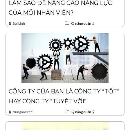
LÀM SAO ĐỂ NÂNG CAO NĂNG LỰC
CỦA MỖI NHÂN VIÊN?
Bùi Linh
Kỹ năng quản lý
CÔNG TY CỦA BẠN LÀ CÔNG TY “TỐT”
HAY CÔNG TY “TUYỆT VỜI”
trungmaster5
Kỹ năng quản lý