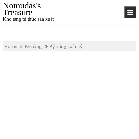
S
Nomudas's
k
Treasure
i
Kho tàng tri thức sản xuất
p
t
o
c
Home
Kỹ năng
Kỹ năng quản lý
o
n
t
e
n
t