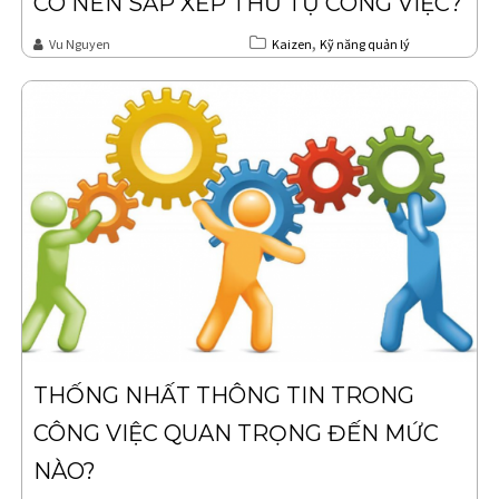
CÓ NÊN SẮP XẾP THỨ TỰ CÔNG VIỆC?
,
Vu Nguyen
Kaizen
Kỹ năng quản lý
THỐNG NHẤT THÔNG TIN TRONG
CÔNG VIỆC QUAN TRỌNG ĐẾN MỨC
NÀO?