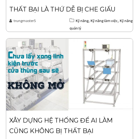
THẤT BẠI LÀ THỨ DỄ BỊ CHE GIẤU
,
,
trungmaster5
Kỹ năng
Kỹ năng làm việc
Kỹ năng
quản lý
XÂY DỰNG HỆ THỐNG ĐỂ AI LÀM
CŨNG KHÔNG BỊ THẤT BẠI