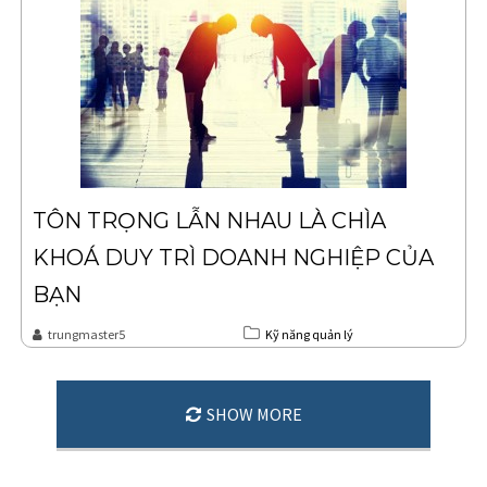
TÔN TRỌNG LẪN NHAU LÀ CHÌA
KHOÁ DUY TRÌ DOANH NGHIỆP CỦA
BẠN
trungmaster5
Kỹ năng quản lý
SHOW MORE